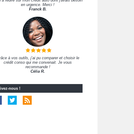
 à redire sur mon crédit auto dont j'avais besoin
en urgence. Merci !
Franck B.
âce à vos outils, j’ai pu comparer et choisir le
crédit conso qui me convenait. Je vous
recommande !
Célia R.
ivez-nous !