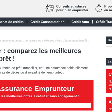
Conseils et astuces
Propo
pour bien emprunter
en m
|
|
|
chat de crédits
Crédit Consommation
Crédit Auto
Crédit Tra
Re
rance emprunteur : comparez les meilleures offres d'assurance de prêt !
: comparez les meilleures
rêt !
Le
urance de prêt immobilier, est une assurance habituellement
 cas de décès ou d’invalidité de l’emprunteur.
C
No
im
Assurance Emprunteur
et
es meilleures offres. Gratuit et sans engagement !
A
No