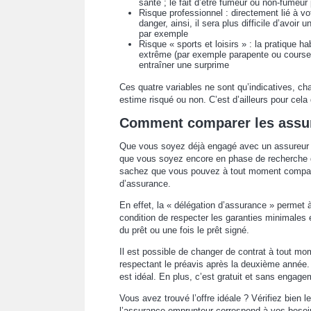
santé ; le fait d’être fumeur ou non-fumeu
Risque professionnel : directement lié à vo
danger, ainsi, il sera plus difficile d’avoir
par exemple
Risque « sports et loisirs » : la pratique h
extrême (par exemple parapente ou courses
entraîner une surprime
Ces quatre variables ne sont qu’indicatives, ch
estime risqué ou non. C’est d’ailleurs pour cela
Comment comparer les assur
Que vous soyez déjà engagé avec un assureur 
que vous soyez encore en phase de recherche da
sachez que vous pouvez à tout moment comparer
d’assurance.
En effet, la « délégation d’assurance » permet à
condition de respecter les garanties minimales 
du prêt ou une fois le prêt signé.
Il est possible de changer de contrat à tout m
respectant le préavis après la deuxième année. 
est idéal. En plus, c’est gratuit et sans engage
Vous avez trouvé l’offre idéale ? Vérifiez bien l
l’assurance emprunteur correspond à vos besoins