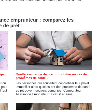
ance emprunteur : comparez les
 de prêt !
nger
Quelle assurance de prêt immobilier en cas de
problèmes de santé ?
r ou
Les personnes qui souhaitent concrétiser leur projet
r pour
immobilier alors qu’elles ont des problèmes de santé
l faut
se retrouvent souvent démunies. Comparateur
Assurance Emprunteur ! Gratuit et sans...