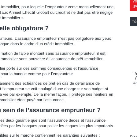
vo
gr
t immobilier, pour laquelle l’emprunteur verse mensuellement une
aux Annuel Effectif Global) du crédit et ne doit pas être négligé
t immobilier ».
Té
lle obligatoire ?
nteurs. L’assurance emprunteur n’est pas obligatoire aux yeux
anque dans le cadre d’un crédit immobilier.
ommation de faible montant sans assurance emprunteur, il est
t immobilier sans souscrire à l’assurance de prêt immobilier.
ilier porte sur des sommes conséquentes et l’assurance
T
e pour la banque comme pour l’emprunteur.
F
im
 paiement des échéances de prêt en cas de défaillance de
et l’emprunteur se voit soulagé d’une charge sur son budget si
a vie par exemple. De la même façon, il protège ses héritiers en
immobilier étant payé par l’assurance.
u sein de l’assurance emprunteur ?
es deux garantie que sont l’assurance décès et l’assurance
dées par les banques pour pallier les risques les plus importants.
bles sur le marché contiennent les garanties suivantes :