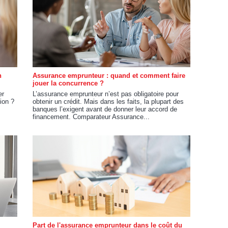
n
Assurance emprunteur : quand et comment faire
jouer la concurrence ?
er
L’assurance emprunteur n’est pas obligatoire pour
tion ?
obtenir un crédit. Mais dans les faits, la plupart des
banques l’exigent avant de donner leur accord de
financement. Comparateur Assurance...
Part de l'assurance emprunteur dans le coût du