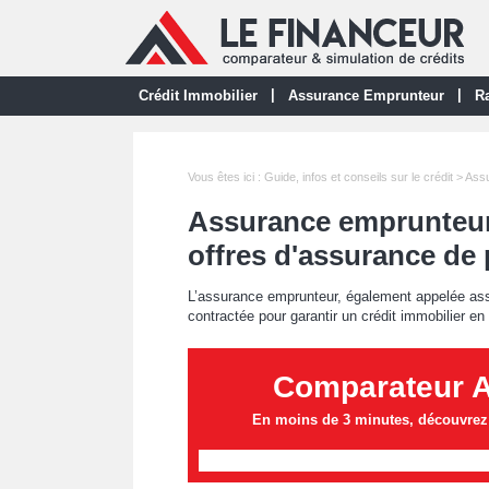
|
|
Crédit Immobilier
Assurance Emprunteur
Ra
Vous êtes ici :
Guide, infos et conseils sur le crédit
> Assu
Assurance emprunteur 
offres d'assurance de p
L’assurance emprunteur, également appelée ass
contractée pour garantir un crédit immobilier en
Comparateur 
En moins de 3 minutes, découvrez l