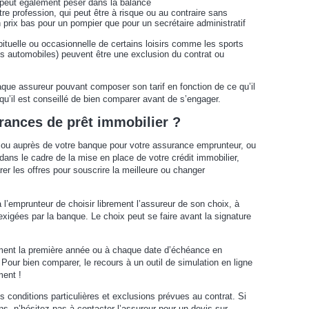
r peut également peser dans la balance
tre profession, qui peut être à risque ou au contraire sans
 un prix bas pour un pompier que pour un secrétaire administratif
abituelle ou occasionnelle de certains loisirs comme les sports
 automobiles) peuvent être une exclusion du contrat ou
aque assureur pouvant composer son tarif en fonction de ce qu’il
 qu’il est conseillé de bien comparer avant de s’engager.
ances de prêt immobilier ?
ou auprès de votre banque pour votre assurance emprunteur, ou
ns le cadre de la mise en place de votre crédit immobilier,
 les offres pour souscrire la meilleure ou changer
 l’emprunteur de choisir librement l’assureur de son choix, à
exigées par la banque. Le choix peut se faire avant la signature
oment la première année ou à chaque date d’échéance en
Pour bien comparer, le recours à un outil de simulation en ligne
ment !
es conditions particulières et exclusions prévues au contrat. Si
, n’hésitez pas à contacter l’assureur pour un devis sur-