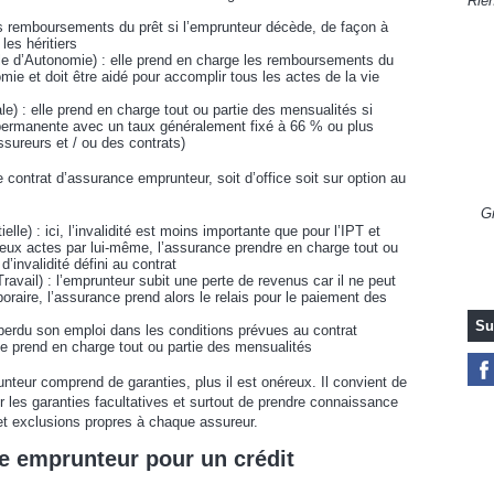
Rien
s remboursements du prêt si l’emprunteur décède, de façon à
les héritiers
ble d’Autonomie) : elle prend en charge les remboursements du
mie et doit être aidé pour accomplir tous les actes de la vie
e) : elle prend en charge tout ou partie des mensualités si
é permanente avec un taux généralement fixé à 66 % ou plus
assureurs et / ou des contrats)
 contrat d’assurance emprunteur, soit d’office soit sur option au
Gr
le) : ici, l’invalidité est moins importante que pour l’IPT et
reux actes par lui-même, l’assurance prendre en charge tout ou
’invalidité défini au contrat
avail) : l’emprunteur subit une perte de revenus car il ne peut
raire, l’assurance prend alors le relais pour le paiement des
Su
perdu son emploi dans les conditions prévues au contrat
e prend en charge tout ou partie des mensualités
nteur comprend de garanties, plus il est onéreux. Il convient de
ur les garanties facultatives et surtout de prendre connaissance
 et exclusions propres à chaque assureur.
e emprunteur pour un crédit