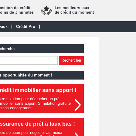
sition de crédit
Les meilleurs taux
oins de 3 minutes
de crédit du moment
|
|
vaux
Crédit Pro
cherche
s opportunités du moment !
rédit immobilier sans apport !
tre solution pour décrocher un prêt
mobilier sans apport. Simulation gratuite
 sans engagement.
ssurance de prêt à taux bas !
tre solution pour négocier au mieux