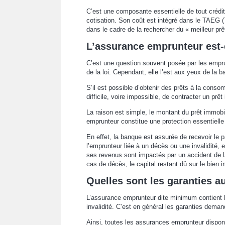
C’est une composante essentielle de tout crédi
cotisation. Son coût est intégré dans le TAEG (T
dans le cadre de la rechercher du « meilleur prê
L’assurance emprunteur est-e
C’est une question souvent posée par les empru
de la loi. Cependant, elle l’est aux yeux de la b
S’il est possible d’obtenir des prêts à la cons
difficile, voire impossible, de contracter un prê
La raison est simple, le montant du prêt immob
emprunteur constitue une protection essentiell
En effet, la banque est assurée de recevoir le
l’emprunteur liée à un décès ou une invalidité, 
ses revenus sont impactés par un accident de l
cas de décès, le capital restant dû sur le bien 
Quelles sont les garanties a
L’assurance emprunteur dite minimum contient l
invalidité. C’est en général les garanties deman
Ainsi, toutes les assurances emprunteur disponi