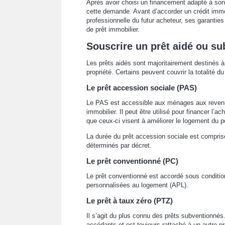
Après avoir choisi un financement adapté à son 
cette demande. Avant d’accorder un crédit immobi
professionnelle du futur acheteur, ses garanties
de prêt immobilier.
Souscrire un prêt aidé ou s
Les prêts aidés sont majoritairement destinés à
propriété. Certains peuvent couvrir la totalité d
Le prêt accession sociale (PAS)
Le PAS est accessible aux ménages aux revenu
immobilier. Il peut être utilisé pour financer l’
que ceux-ci visent à améliorer le logement du po
La durée du prêt accession sociale est compris
déterminés par décret.
Le prêt conventionné (PC)
Le prêt conventionné est accordé sous conditio
personnalisées au logement (APL).
Le prêt à taux zéro (PTZ)
Il s’agit du plus connu des prêts subventionné
accédants et est toujours rattaché à un autre pr