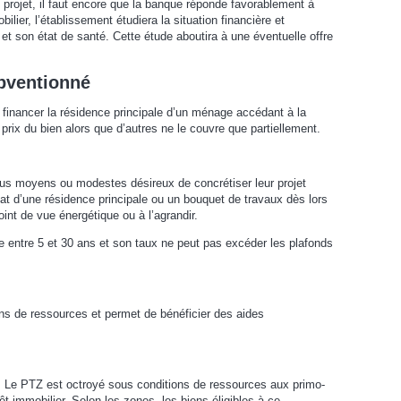
projet, il faut encore que la banque réponde favorablement à
lier, l’établissement étudiera la situation financière et
 et son état de santé. Cette étude aboutira à une éventuelle offre
ubventionné
 financer la résidence principale d’un ménage accédant à la
u prix du bien alors que d’autres ne le couvre que partiellement.
s moyens ou modestes désireux de concrétiser leur projet
achat d’une résidence principale ou un bouquet de travaux dès lors
int de vue énergétique ou à l’agrandir.
e entre 5 et 30 ans et son taux ne peut pas excéder les plafonds
ns de ressources et permet de bénéficier des aides
s. Le PTZ est octroyé sous conditions de ressources aux primo-
êt immobilier. Selon les zones, les biens éligibles à ce