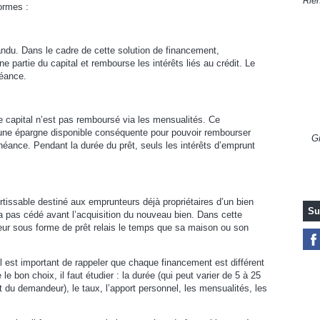
Rien
ormes :
épandu. Dans le cadre de cette solution de financement,
e partie du capital et rembourse les intérêts liés au crédit. Le
héance.
le capital n’est pas remboursé via les mensualités. Ce
une épargne disponible conséquente pour pouvoir rembourser
Gr
échéance. Pendant la durée du prêt, seuls les intérêts d’emprunt
issable destiné aux emprunteurs déjà propriétaires d’un bien
Su
a pas cédé avant l’acquisition du nouveau bien. Dans cette
nteur sous forme de prêt relais le temps que sa maison ou son
 il est important de rappeler que chaque financement est différent
le bon choix, il faut étudier : la durée (qui peut varier de 5 à 25
du demandeur), le taux, l’apport personnel, les mensualités, les