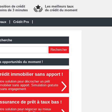
sition de crédit
Les meilleurs taux
oins de 3 minutes
de crédit du moment
|
|
vaux
Crédit Pro
cherche
s opportunités du moment !
rédit immobilier sans apport !
tre solution pour décrocher un prêt
mobilier sans apport. Simulation gratuite
 sans engagement.
ssurance de prêt à taux bas !
tre solution pour négocier au mieux