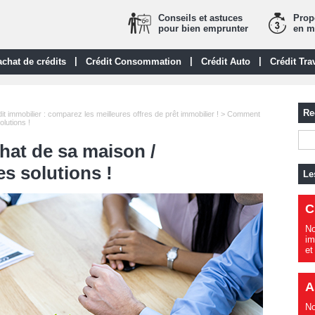
Conseils et astuces
Propo
pour bien emprunter
en m
|
|
|
chat de crédits
Crédit Consommation
Crédit Auto
Crédit Tra
Re
it immobilier : comparez les meilleures offres de prêt immobilier !
> Comment
olutions !
hat de sa maison /
es solutions !
Le
C
No
im
et
A
No