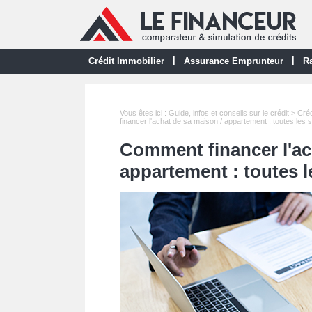
|
|
Crédit Immobilier
Assurance Emprunteur
Ra
Vous êtes ici :
Guide, infos et conseils sur le crédit
>
Créd
financer l'achat de sa maison / appartement : toutes les s
Comment financer l'ac
appartement : toutes l