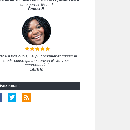
 à redire sur mon crédit auto dont j'avais besoin
en urgence. Merci !
Franck B.
âce à vos outils, j’ai pu comparer et choisir le
crédit conso qui me convenait. Je vous
recommande !
Célia R.
ivez-nous !