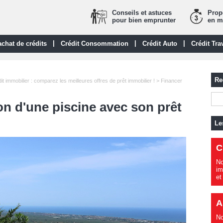
Conseils et astuces
Propo
pour bien emprunter
en m
|
|
|
chat de crédits
Crédit Consommation
Crédit Auto
Crédit Tra
Re
it immobilier : comparez les meilleures offres de prêt immobilier !
> Financer
on d'une piscine avec son prêt
Le
C
No
im
et
A
No