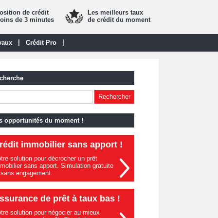
sition de crédit
Les meilleurs taux
oins de 3 minutes
de crédit du moment
|
|
vaux
Crédit Pro
cherche
s opportunités du moment !
rédit immobilier sans apport !
tre solution pour décrocher un prêt
mobilier sans apport. Simulation gratuite
 sans engagement.
ssurance de prêt à taux bas !
tre solution pour négocier au mieux