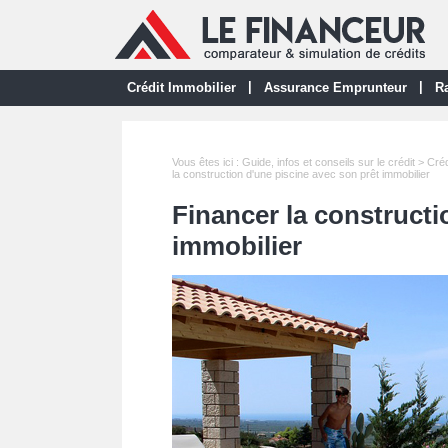
|
|
Crédit Immobilier
Assurance Emprunteur
Ra
Vous êtes ici :
Guide, infos et conseils sur le crédit
>
Créd
la construction d'une piscine avec son prêt immobilier
Financer la constructi
immobilier