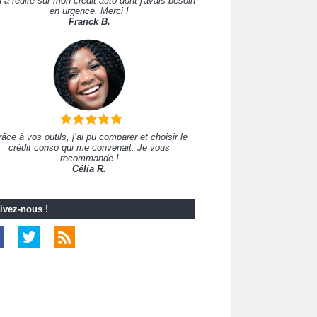
 à redire sur mon crédit auto dont j'avais besoin
en urgence. Merci !
Franck B.
âce à vos outils, j’ai pu comparer et choisir le
crédit conso qui me convenait. Je vous
recommande !
Célia R.
ivez-nous !