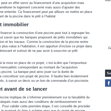
Rien
r peut en effet servir au financement d’une acquisition mais
améliorer le logement concerné mais aussi d’ajouter des
 enterrée. Ce financement peut par ailleurs se mettre en place
ant de la piscine dans le prêt à l’habitat.
êt immobilier
inancer la construction d’une piscine peut tout à regrouper les
faut savoir que les banques proposent de prêts immobiliers qui
ition et les travaux. Comme la construction de la piscine rentre
plus-value à l’habitation, il est opportun d’inclure ce projet dans
Gr
ntéressant et surtout de ne pas avoir à souscrire un prêt
 la mise en place de ce projet, c’est-à-dire que l’emprunteur
mensualités correspondant au montant de l’acquisition
 piscine. La banque peut ainsi jouer sur la durée de
Su
 concrétiser son projet de piscine. Il faudra bien évidemment
els, à savoir un devis ou un bon de commande d’un pisciniste.
et avant de se lancer
scine implique de s’informer premièrement sur la faisabilité du
pratiqués mais aussi des conditions de remboursement en
. Pour valider cette première étape, il est conseillé de procéder
 le montant du bien à acheter ainsi que du projet de piscine.