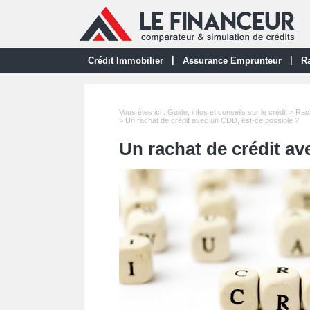
|
|
Crédit Immobilier
Assurance Emprunteur
Ra
Vous êtes ici :
Guide, infos et conseils sur le crédit
>
Rach
> Un rachat de crédit avec un CDD, est-ce possible ?
Un rachat de crédit av