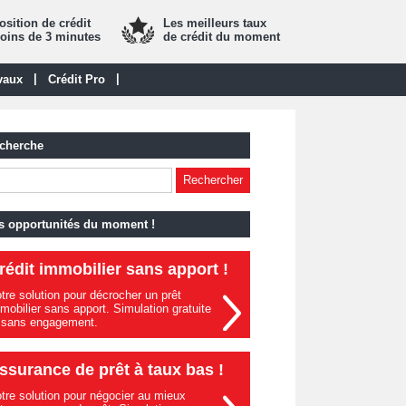
sition de crédit
Les meilleurs taux
oins de 3 minutes
de crédit du moment
|
|
vaux
Crédit Pro
cherche
s opportunités du moment !
rédit immobilier sans apport !
tre solution pour décrocher un prêt
mobilier sans apport. Simulation gratuite
 sans engagement.
ssurance de prêt à taux bas !
tre solution pour négocier au mieux