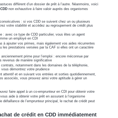
 astuces diffèrent d’un dossier de prêt à l’autre. Néanmoins, voici
n CDD
non exhaustive à faire valoir auprès des organismes
 consécutives : si vos CDD se suivent chez un ou plusieurs
ez votre stabilité et accédez au regroupement de crédit plus
e : avec ce type de CDD particulier, vous êtes un agent
 comme un employé en CDI
as à ajouter vos primes, mais également vos aides récurrentes
 les prestations versées par la CAF si elles ont un caractère
vité, anciennement prime pour l’emploi : encore méconnue par
s revenus de manière significative
 contrats, notamment dans les domaines de la téléphonie,
nce, vous démontrez votre prudence
t attentif et en suivant vos entrées et sorties quotidiennement,
res associés, vous prouvez ainsi votre aptitude à gérer un
ouvez faire appel à un co-emprunteur en CDI pour obtenir votre
t vous aide à obtenir votre prêt en assurant à l’organisme
 défaillance de l’emprunteur principal, le rachat de crédit peut
achat de crédit en CDD immédiatement