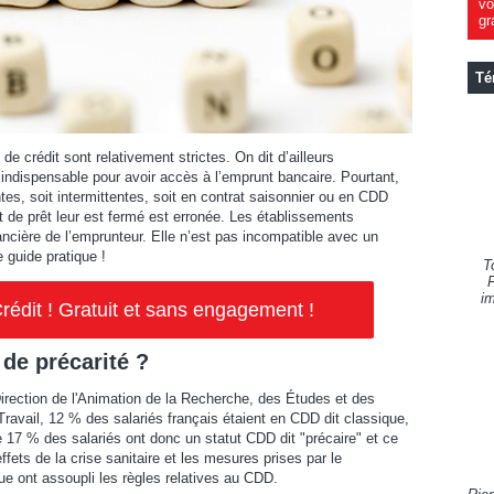
vo
gr
Té
de crédit sont relativement strictes. On dit d’ailleurs
indispensable pour avoir accès à l’emprunt bancaire. Pourtant,
s, soit intermittentes, soit en contrat saisonnier ou en CDD
t de prêt leur est fermé est erronée. Les établissements
nancière de l’emprunteur. Elle n’est pas incompatible avec un
 guide pratique !
T
F
im
rédit ! Gratuit et sans engagement !
 de précarité ?
rection de l'Animation de la Recherche, des Études et des
ravail, 12 % des salariés français étaient en CDD dit classique,
de 17 % des salariés ont donc un statut CDD dit "précaire" et ce
ffets de la crise sanitaire et les mesures prises par le
ue ont assoupli les règles relatives au CDD.