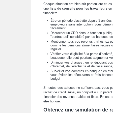
Chaque situation est bien sûr particulière et les
une
liste de conseils pour les travailleurs e
financiers :
Être en période d’activité depuis 3 années
employeurs sans interruption, vous démontr
facilement
Décrocher un CDD dans la fonction publiqu
"contractuel" considéré par les banques
Mentionner tous vos revenus : n’hésitez p
comme les pensions alimentaires reçues ou
régulier
Vérifier votre éligibilité à la prime d’acti
beaucoup, elle peut pourtant augmenter vo
Diminuer vos charges : en renégociant vos
d’Internet, de l’électricité et de l’assura
Surveiller vos comptes en banque : en étan
vous évitez les découverts et frais bancai
budget
Si toutes ces astuces ne suffisent pas, vous p
rachat de crédit. Ainsi, un conjoint ou un paren
financier des revenus stables et fixes. En cas de
être honoré.
Obtenez une simulation de r