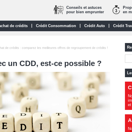
Conseils et astuces
Propo
pour bien emprunter
en m
|
|
|
chat de crédits
Crédit Consommation
Crédit Auto
Crédit Tra
Re
at de crédits : comparez les meilleures offres de regroupement de crédits !
ec un CDD, est-ce possible ?
Le
C
No
im
et
A
No