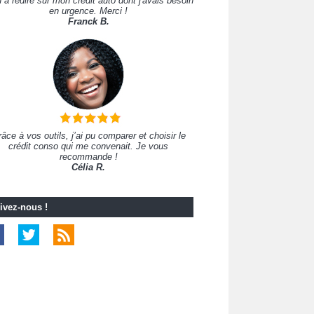
 à redire sur mon crédit auto dont j'avais besoin
en urgence. Merci !
Franck B.
âce à vos outils, j’ai pu comparer et choisir le
crédit conso qui me convenait. Je vous
recommande !
Célia R.
ivez-nous !