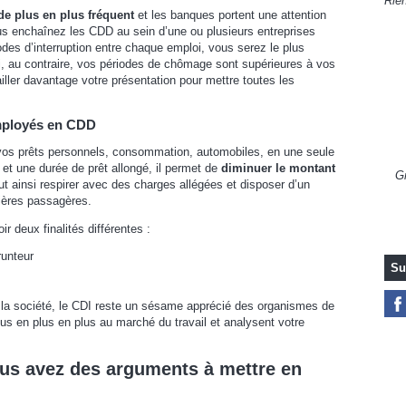
Rien
de plus en plus fréquent
et les banques portent une attention
vous enchaînez les CDD au sein d’une ou plusieurs entreprises
des d’interruption entre chaque emploi, vous serez le plus
, au contraire, vos périodes de chômage sont supérieures à vos
vailler davantage votre présentation pour mettre toutes les
employés en CDD
 vos prêts personnels, consommation, automobiles, en une seule
et une durée de prêt allongé, il permet de
diminuer le montant
Gr
t ainsi respirer avec des charges allégées et disposer d’un
cières passagères.
ir deux finalités différentes :
runteur
Su
 la société, le CDI reste un sésame apprécié des organismes de
us en plus en plus au marché du travail et analysent votre
ous avez des arguments à mettre en