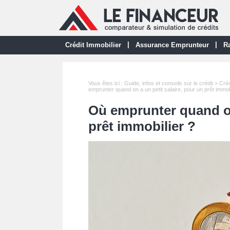
|
|
Crédit Immobilier
Assurance Emprunteur
Ra
Vous êtes ici :
Guide, infos et conseils sur le crédit
>
Créd
emprunter quand on a un petit salaire, pour un prêt immob
Où emprunter quand on
prêt immobilier ?