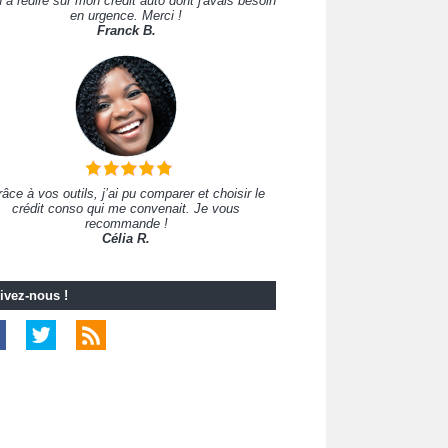
 à redire sur mon crédit auto dont j'avais besoin
en urgence. Merci !
Franck B.
âce à vos outils, j’ai pu comparer et choisir le
crédit conso qui me convenait. Je vous
recommande !
Célia R.
ivez-nous !