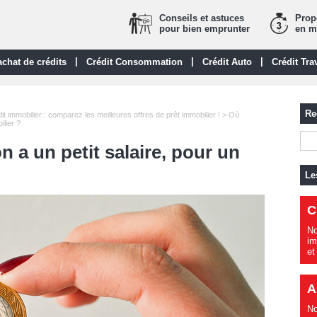
Conseils et astuces
Propo
pour bien emprunter
en m
|
|
|
chat de crédits
Crédit Consommation
Crédit Auto
Crédit Tra
Re
it immobilier : comparez les meilleures offres de prêt immobilier !
> Où
ilier ?
 a un petit salaire, pour un
Le
C
No
im
et
A
No