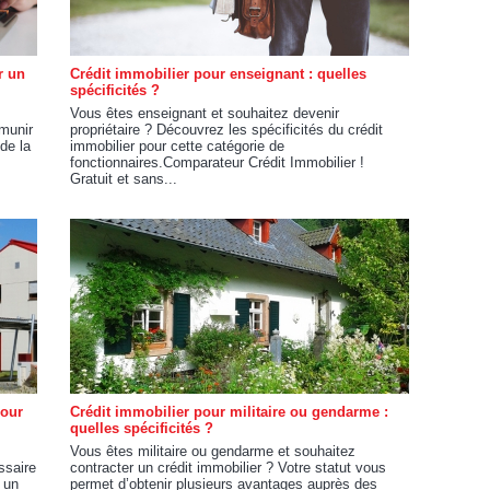
r un
Crédit immobilier pour enseignant : quelles
spécificités ?
Vous êtes enseignant et souhaitez devenir
émunir
propriétaire ? Découvrez les spécificités du crédit
de la
immobilier pour cette catégorie de
fonctionnaires.Comparateur Crédit Immobilier !
Gratuit et sans...
pour
Crédit immobilier pour militaire ou gendarme :
quelles spécificités ?
Vous êtes militaire ou gendarme et souhaitez
ssaire
contracter un crédit immobilier ? Votre statut vous
 un
permet d’obtenir plusieurs avantages auprès des