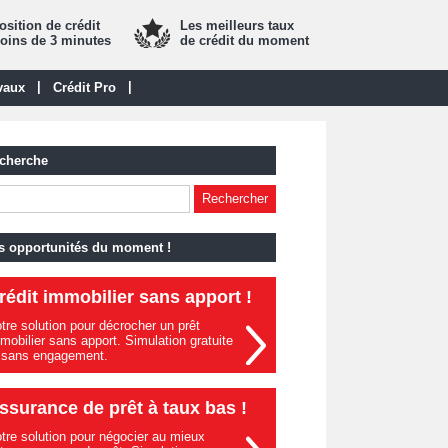
sition de crédit
Les meilleurs taux
oins de 3 minutes
de crédit du moment
|
|
vaux
Crédit Pro
cherche
s opportunités du moment !
rédit immobilier sans apport !
tre solution pour décrocher un prêt
mobilier sans apport. Simulation gratuite
 sans engagement.
ssurance de prêt à taux bas !
tre solution pour négocier au mieux