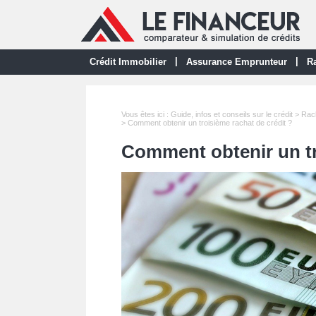
|
|
Crédit Immobilier
Assurance Emprunteur
Ra
Vous êtes ici :
Guide, infos et conseils sur le crédit
>
Rach
> Comment obtenir un troisième rachat de crédit ?
Comment obtenir un tr