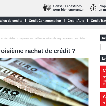
Conseils et astuces
Propo
pour bien emprunter
en m
|
|
|
chat de crédits
Crédit Consommation
Crédit Auto
Crédit Tra
Re
at de crédits : comparez les meilleures offres de regroupement de crédits !
oisième rachat de crédit ?
Le
C
No
im
et
A
No