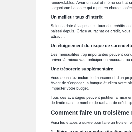
renouvelables. Avoir un seul et même contrat sig
l’organisme bancaire qui a pris en charge l’opéra
Un meilleur taux d’intérêt
Selon la date à laquelle les taux des crédits on
baissé depuis. Grâce au rachat de crédit, vous p
attractif.
Un éloignement du risque de surendet
Des mensualités trop importantes peuvent condu
arriver là, mieux vaut anticiper en recourant au
Une trésorerie supplémentaire
Vous souhaitez inclure le financement d’un proj
Avant de s’engager, la banque étudiera votre sit
impacter votre budget.
Tous ces avantages peuvent justifier la mise en 
de limite dans le nombre de rachats de crédit q
Comment faire un troisième r
Voici les étapes à suivre pour faire un troisièm
1 - Faire le point sur votre situation act