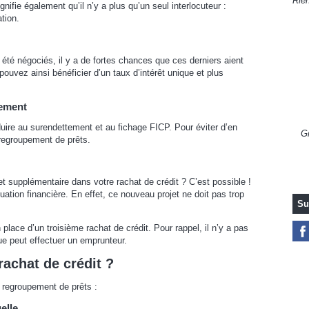
Rien
nifie également qu’il n’y a plus qu’un seul interlocuteur :
tion.
t été négociés, il y a de fortes chances que ces derniers aient
ouvez ainsi bénéficier d’un taux d’intérêt unique et plus
tement
ire au surendettement et au fichage FICP. Pour éviter d’en
Gr
 regroupement de prêts.
et supplémentaire dans votre rachat de crédit ? C’est possible !
uation financière. En effet, ce nouveau projet ne doit pas trop
Su
place d’un troisième rachat de crédit. Pour rappel, il n’y a pas
ue peut effectuer un emprunteur.
achat de crédit ?
e regroupement de prêts :
uelle