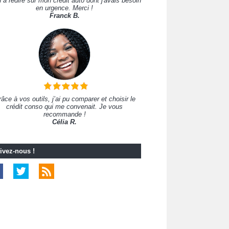
 à redire sur mon crédit auto dont j'avais besoin
en urgence. Merci !
Franck B.
âce à vos outils, j’ai pu comparer et choisir le
crédit conso qui me convenait. Je vous
recommande !
Célia R.
ivez-nous !