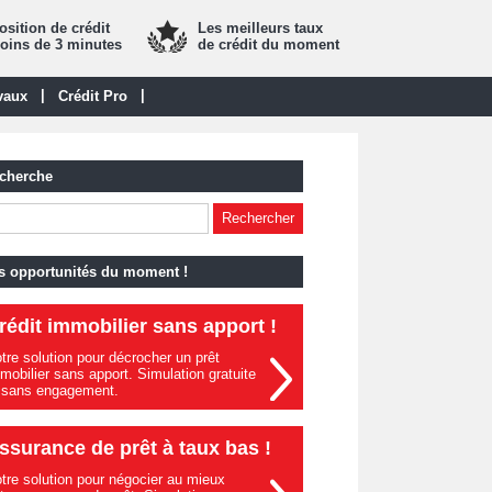
sition de crédit
Les meilleurs taux
oins de 3 minutes
de crédit du moment
|
|
vaux
Crédit Pro
cherche
s opportunités du moment !
rédit immobilier sans apport !
tre solution pour décrocher un prêt
mobilier sans apport. Simulation gratuite
 sans engagement.
ssurance de prêt à taux bas !
tre solution pour négocier au mieux