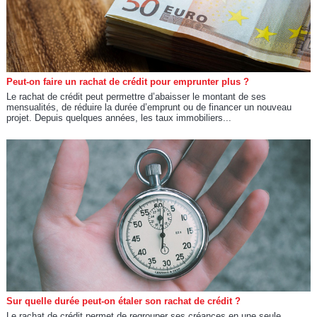
Peut-on faire un rachat de crédit pour emprunter plus ?
Le rachat de crédit peut permettre d’abaisser le montant de ses
mensualités, de réduire la durée d’emprunt ou de financer un nouveau
projet. Depuis quelques années, les taux immobiliers...
Sur quelle durée peut-on étaler son rachat de crédit ?
Le rachat de crédit permet de regrouper ses créances en une seule