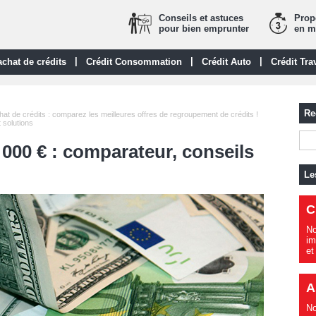
Conseils et astuces
Propo
pour bien emprunter
en m
|
|
|
chat de crédits
Crédit Consommation
Crédit Auto
Crédit Tra
Re
at de crédits : comparez les meilleures offres de regroupement de crédits !
 solutions
 000 € : comparateur, conseils
Le
C
No
im
et
A
No