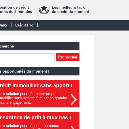
sition de crédit
Les meilleurs taux
oins de 3 minutes
de crédit du moment
|
|
vaux
Crédit Pro
cherche
s opportunités du moment !
rédit immobilier sans apport !
tre solution pour décrocher un prêt
mobilier sans apport. Simulation gratuite
 sans engagement.
ssurance de prêt à taux bas !
tre solution pour négocier au mieux