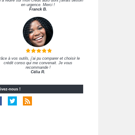
 à redire sur mon crédit auto dont j'avais besoin
en urgence. Merci !
Franck B.
âce à vos outils, j’ai pu comparer et choisir le
crédit conso qui me convenait. Je vous
recommande !
Célia R.
ivez-nous !