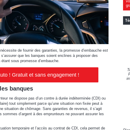
vo
gr
Té
 nécessite de fournir des garanties, la promesse d’embauche est
en s’assurer que les banques soient enclines à proposer des
en étant sous promesse d’embauche.
T
to ! Gratuit et sans engagement !
F
im
les banques
nteur ne dispose pas d’un contre à durée indéterminée (CDI) ou
tulaire) tout simplement parce qu’une situation non fixée peut à
e situation de chômage. Sans garanties de revenus, il s’agit
des sommes d’argent à des emprunteurs ne pouvant assurer les
uation temporaire et l’accès au contrat de CDI, cela permet de