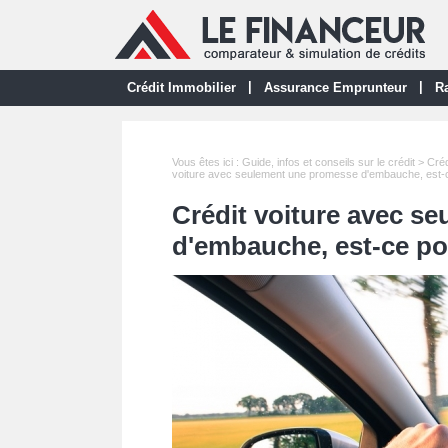
|
|
Crédit Immobilier
Assurance Emprunteur
Ra
Vous êtes ici :
Guide, infos et conseils sur le crédit
>
Créd
voiture avec seulement une promesse d'embauche, est-c
Crédit voiture avec s
d'embauche, est-ce po