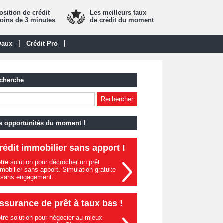
sition de crédit
Les meilleurs taux
oins de 3 minutes
de crédit du moment
|
|
vaux
Crédit Pro
cherche
s opportunités du moment !
rédit immobilier sans apport !
tre solution pour décrocher un prêt
mobilier sans apport. Simulation gratuite
 sans engagement.
ssurance de prêt à taux bas !
tre solution pour négocier au mieux