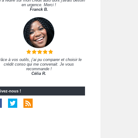
 à redire sur mon crédit auto dont j'avais besoin
en urgence. Merci !
Franck B.
âce à vos outils, j’ai pu comparer et choisir le
crédit conso qui me convenait. Je vous
recommande !
Célia R.
ivez-nous !