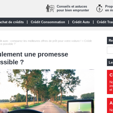
Conseils et astuces
Propo
pour bien emprunter
en m
|
|
|
chat de crédits
Crédit Consommation
Crédit Auto
Crédit Tra
Re
it auto : comparez les meilleures offres de prêt pour votre voiture !
> Crédit
e possible ?
eulement une promesse
ssible ?
Le
C
No
im
et
A
No