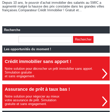
Depuis 10 ans, le pouvoir d’achat immobilier des salariés au SMIC a
augmenté malgré la hausse des prix constatée dans les grandes villes
françaises.Comparateur Crédit Immobilier ! Gratuit et...
Recherche
Les opportunités du moment !
Crédit immobilier sans apport !
Notre solution pour décrocher un prêt immobilier sans apport.
Simulation gratuite
et sans engagement.
Assurance de prêt à taux bas !
Notre solution pour négocier au mieux
votre assurance de prêt. Simulation
gratuite et sans engagement.